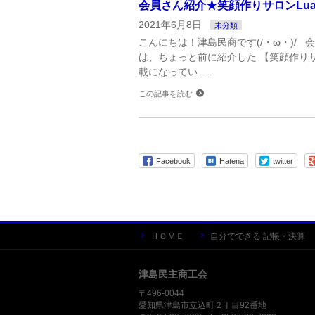
会員さん紹介★笑顔作りサロンLuan
2021年6月8日
未分類
こんにちは！津島民商です(/・ω・)/
は、ちょっと前に紹介した 【笑顔作りサ
載になってい …
この記事を読む
Facebook
Hatena
twitter
ＨＯＭＥ
自分でできる 記帳・決算
津島民主商工会
〒496-0044
愛知県津島市立込町２丁目92番地