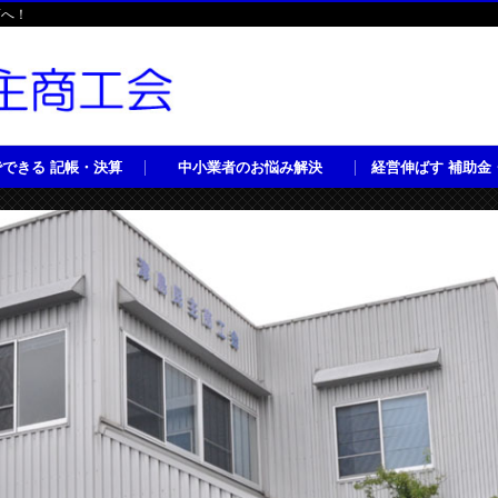
商へ！
できる 記帳・決算
中小業者のお悩み解決
経営伸ばす 補助金