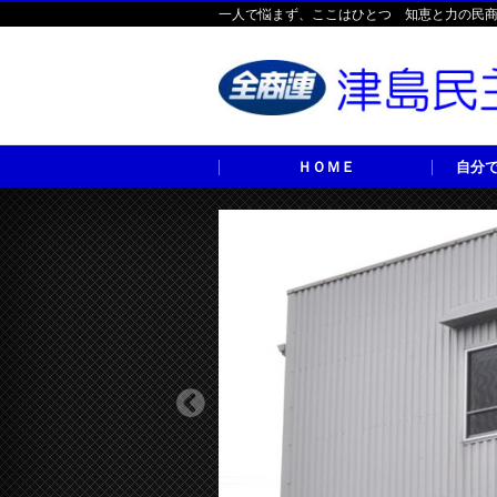
一人で悩まず、ここはひとつ 知恵と力の民
ＨＯＭＥ
自分で