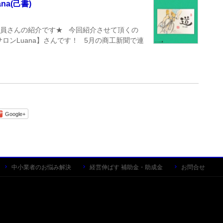
a(己書)
 会員さんの紹介です★ 今回紹介させて頂くの
ロンLuana】さんです！ 5月の商工新聞で連
Google+
中小業者のお悩み解決
経営伸ばす 補助金・助成金
お問合せ