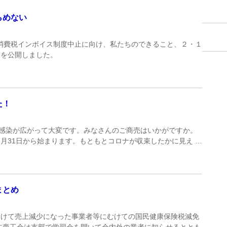
らめない
定の消費税インボイス制度中止に向け、私たちのできること、２・１
ジを公開しました。
た！
dankai/ コロナ感染が広がって大変です。みなさんのご商売はいかがですか。
月31日から始まります。もともとコロナが収束したかに見え …
まとめ
受けて売上減少になった事業者等にむけての国民健康保険税減免
主商工会は支部で学習会を開いて会内外の業者に知らせるととも