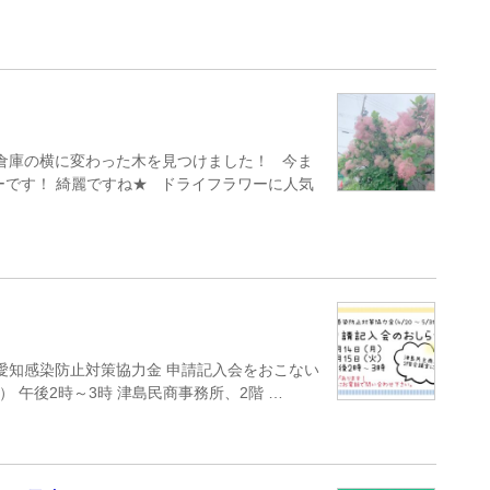
 倉庫の横に変わった木を見つけました！ 今ま
ーです！ 綺麗ですね★ ドライフラワーに人気
 愛知感染防止対策協力金 申請記入会をおこない
） 午後2時～3時 津島民商事務所、2階 …