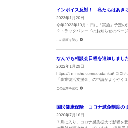
インボイス反対！ 私たちはあき
2023年1月20日
今年2023年10月１日に「実施」予
２トラックパレードのお知らせのペー
この記事を読む
なんでも相談会日程を追加しまし
2022年1月29日
https://t-minsho.com/sou
「事業復活支援金」の申請がようやく１
この記事を読む
国民健康保険 コロナ減免制度の
2020年7月16日
７月に入り、コロナ感染拡大で影響を
の受付が順次始まっています。 津島民